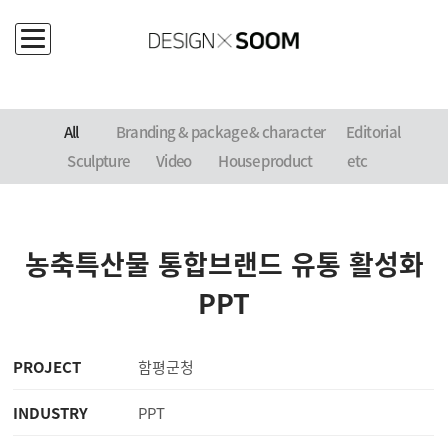
PORTFOLIO
All
Branding
& package & character
Editorial
Sculpture
Video
House product
etc
농축특산물 통합브랜드 유통 활성화
PPT
PROJECT
함평군청
INDUSTRY
PPT