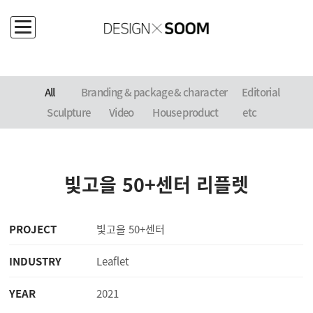
PORTFOLIO
All
Branding
& package & character
Editorial
Sculpture
Video
House product
etc
빛고을 50+센터 리플렛
PROJECT
빛고을 50+센터
INDUSTRY
Leaflet
YEAR
2021